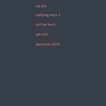
rtp slot
mahjong ways 2
slot bet kecil
apk slot
spaceman 2025