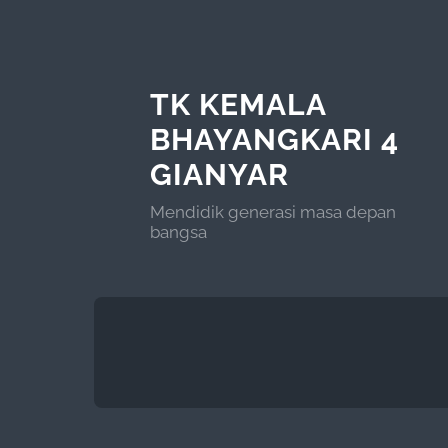
TK KEMALA
BHAYANGKARI 4
GIANYAR
Mendidik generasi masa depan
bangsa