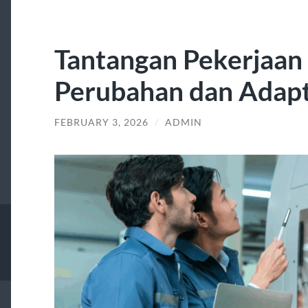
Tantangan Pekerjaan 
Perubahan dan Adap
FEBRUARY 3, 2026
/
ADMIN