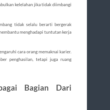
bulkan kelelahan jika tidak diimbangi
bang tidak selalu berarti bergerak
 membantu menghadapi tuntutan kerja
engaruhi cara orang memaknai karier.
ber penghasilan, tetapi juga ruang
bagai Bagian Dari