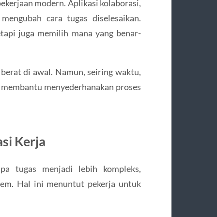
pekerjaan modern. Aplikasi kolaborasi,
a mengubah cara tugas diselesaikan.
tapi juga memilih mana yang benar-
 berat di awal. Namun, seiring waktu,
a membantu menyederhanakan proses
si Kerja
apa tugas menjadi lebih kompleks,
tem. Hal ini menuntut pekerja untuk