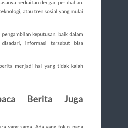
 biasanya berkaitan dengan perubahan.
knologi, atau tren sosial yang mulai
am pengambilan keputusan, baik dalam
isadari, informasi tersebut bisa
erita menjadi hal yang tidak kalah
aca Berita Juga
ara yang sama. Ada yang fokus pada