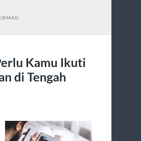
FORMASI
Perlu Kamu Ikuti
an di Tengah