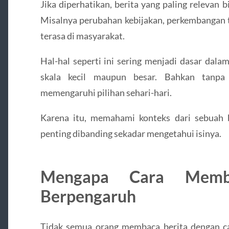
Jika diperhatikan, berita yang paling relevan
Misalnya perubahan kebijakan, perkembangan te
terasa di masyarakat.
Hal-hal seperti ini sering menjadi dasar dal
skala kecil maupun besar. Bahkan tanpa d
memengaruhi pilihan sehari-hari.
Karena itu, memahami konteks dari sebuah b
penting dibanding sekadar mengetahui isinya.
Mengapa Cara Memb
Berpengaruh
Tidak semua orang membaca berita dengan c