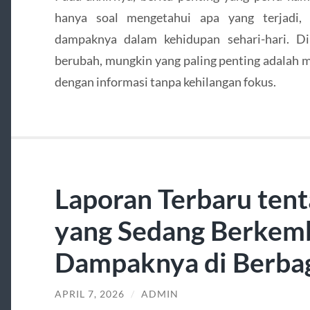
hanya soal mengetahui apa yang terjadi,
dampaknya dalam kehidupan sehari-hari. Di
berubah, mungkin yang paling penting adalah 
dengan informasi tanpa kehilangan fokus.
Laporan Terbaru tent
yang Sedang Berkem
Dampaknya di Berbag
APRIL 7, 2026
/
ADMIN