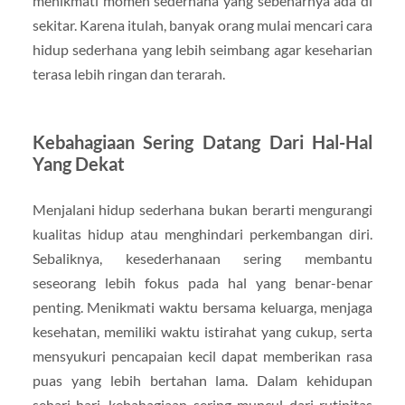
menikmati momen sederhana yang sebenarnya ada di
sekitar. Karena itulah, banyak orang mulai mencari cara
hidup sederhana yang lebih seimbang agar keseharian
terasa lebih ringan dan terarah.
Kebahagiaan Sering Datang Dari Hal-Hal
Yang Dekat
Menjalani hidup sederhana bukan berarti mengurangi
kualitas hidup atau menghindari perkembangan diri.
Sebaliknya, kesederhanaan sering membantu
seseorang lebih fokus pada hal yang benar-benar
penting. Menikmati waktu bersama keluarga, menjaga
kesehatan, memiliki waktu istirahat yang cukup, serta
mensyukuri pencapaian kecil dapat memberikan rasa
puas yang lebih bertahan lama. Dalam kehidupan
sehari-hari, kebahagiaan sering muncul dari rutinitas