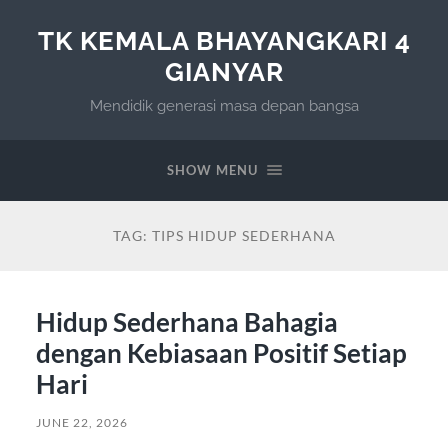
TK KEMALA BHAYANGKARI 4
GIANYAR
Mendidik generasi masa depan bangsa
SHOW MENU
TAG:
TIPS HIDUP SEDERHANA
Hidup Sederhana Bahagia
dengan Kebiasaan Positif Setiap
Hari
JUNE 22, 2026