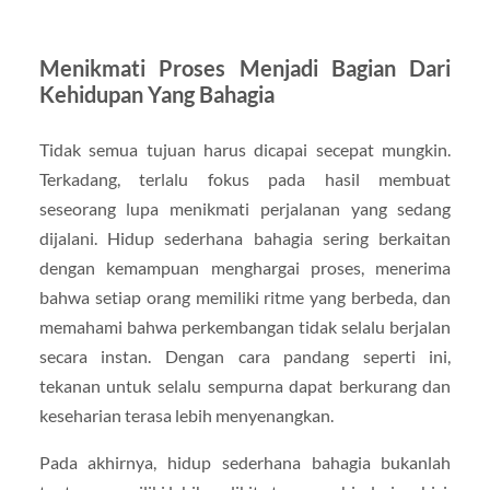
Menikmati Proses Menjadi Bagian Dari
Kehidupan Yang Bahagia
Tidak semua tujuan harus dicapai secepat mungkin.
Terkadang, terlalu fokus pada hasil membuat
seseorang lupa menikmati perjalanan yang sedang
dijalani. Hidup sederhana bahagia sering berkaitan
dengan kemampuan menghargai proses, menerima
bahwa setiap orang memiliki ritme yang berbeda, dan
memahami bahwa perkembangan tidak selalu berjalan
secara instan. Dengan cara pandang seperti ini,
tekanan untuk selalu sempurna dapat berkurang dan
keseharian terasa lebih menyenangkan.
Pada akhirnya, hidup sederhana bahagia bukanlah