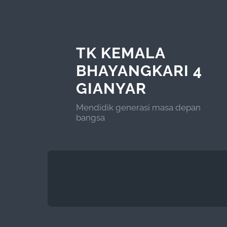
TK KEMALA
BHAYANGKARI 4
GIANYAR
Mendidik generasi masa depan
bangsa