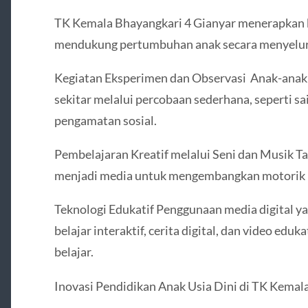
TK Kemala Bhayangkari 4 Gianyar menerapkan b
mendukung pertumbuhan anak secara menyelu
Kegiatan Eksperimen dan Observasi Anak-anak 
sekitar melalui percobaan sederhana, seperti sa
pengamatan sosial.
Pembelajaran Kreatif melalui Seni dan Musik Tar
menjadi media untuk mengembangkan motorik halu
Teknologi Edukatif Penggunaan media digital ya
belajar interaktif, cerita digital, dan video e
belajar.
Inovasi Pendidikan Anak Usia Dini di TK Kemal