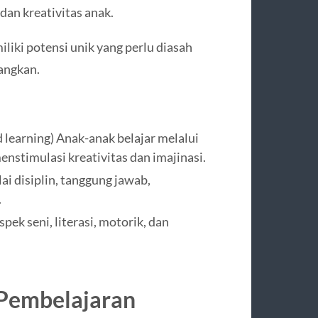
an kreativitas anak.
iki potensi unik yang perlu diasah
nangkan.
 learning) Anak-anak belajar melalui
nstimulasi kreativitas dan imajinasi.
 disiplin, tanggung jawab,
.
k seni, literasi, motorik, dan
 Pembelajaran