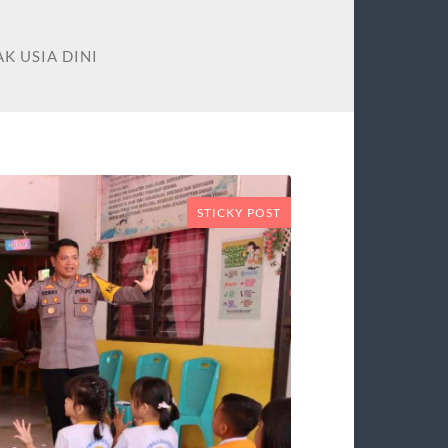
K USIA DINI
STICKY POST